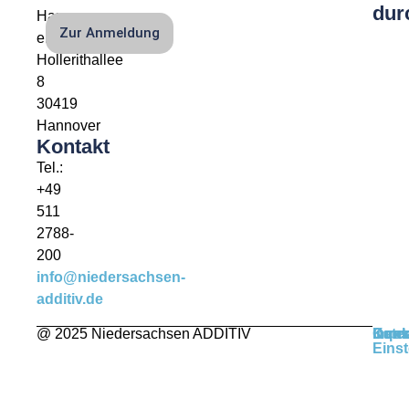
dur
Hannover
Zur Anmeldung
e.V.
Hollerithallee
8
30419
Hannover
Kontakt
Tel.:
+49
511
2788-
200
info@niedersachsen-
additiv.de
@ 2025 Niedersachsen ADDITIV
Kont
Impr
Date
Cook
Einst