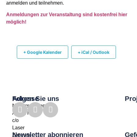
anmelden und teilnehmen.
Anmeldungen zur Veranstaltung sind kostenfrei hier
möglich!
+ Google Kalender
+ iCal / Outlook
Adresse
Folgen Sie uns
Pro
Niedersachsen
ADDITIV
c/o
Laser
Newsletter abonnieren
Gef
Zentrum