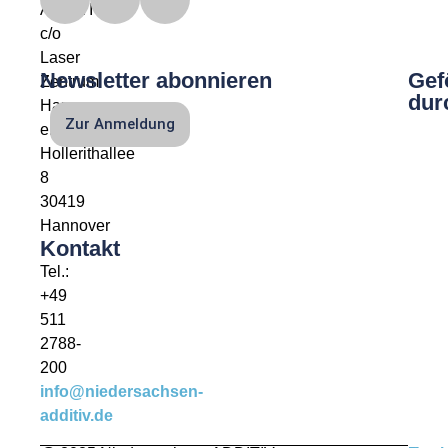
ADDITIV
c/o
Laser
Newsletter abonnieren
Gef
Zentrum
dur
Hannover
Zur Anmeldung
e.V.
Hollerithallee
8
30419
Hannover
Kontakt
Tel.:
+49
511
2788-
200
info@niedersachsen-
additiv.de