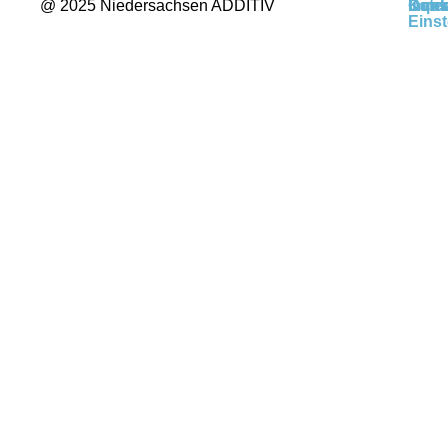
@ 2025 Niedersachsen ADDITIV
Kont
Impr
Date
Cook
Einst